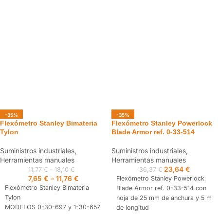
+/- 0,5 mm / m.
Posee imanes de tierra que son
el doble de resistentes.
-35%
-35%
Flexómetro Stanley Bimateria
Flexómetro Stanley Powerlock
Tylon
Blade Armor ref. 0-33-514
Suministros industriales
,
Suministros industriales
,
Herramientas manuales
Herramientas manuales
23,64
€
11,77
€
–
18,10
€
36,37
€
7,65
€
–
11,76
€
Flexómetro Stanley Powerlock
Flexómetro Stanley Bimateria
Blade Armor ref. 0-33-514 con
Tylon
hoja de 25 mm de anchura y 5 m
MODELOS 0-30-697 y 1-30-657
de longitud
Revestimiento termoplástico