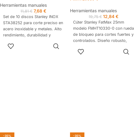
Herramientas manuales
Herramientas manuales
7,68
€
11,81
€
12,84
€
Set de 10 discos Stanley INOX
19,75
€
Cúter Stanley FatMax 25mm
STA38252 para corte preciso en
modelo FMHT10330-0 con rueda
acero inoxidable y metales. Alto
de bloqueo para cortes fuertes y
rendimiento, durabilidad y
controlados. Diseño robusto,
calidad profesional en cada
AÑADIR AL
agarre cómodo y gran
disco.
CARRITO
AÑADIR AL
durabilidad para uso
CARRITO
profesional.
-35%
-35%