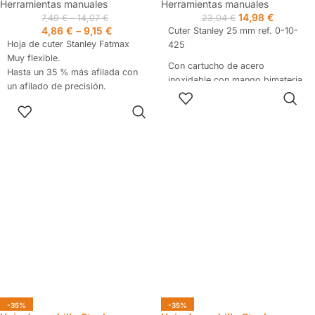
Herramientas manuales
Herramientas manuales
14,98
€
7,49
€
–
14,07
€
23,04
€
4,86
€
–
9,15
€
Cuter Stanley 25 mm ref. 0-10-
Hoja de cuter Stanley Fatmax
425
Muy flexible.
Con cartucho de acero
Hasta un 35 % más afilada con
inoxidable con mango bimateria
un afilado de precisión.
AÑADIR AL
con agarre y ergonomia óptimo.
75 % más resistente.
CARRITO
SELECCIONAR
Sistema de bloqueo de hoja con
OPCIONES
rueda dentada lateral para una
mayor seguridad y precisión del
corte.
Hoja de 25 mm y 0,7 mm de
espesor seccionable en hasta 7
cortes que mejora el rendimiento
en trabajos muy exigentes.
-35%
-35%