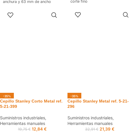
corte fino
anchura y 63 mm de ancho
SELECCIONAR
AÑADIR AL
OPCIONES
CARRITO
-35%
-35%
Cepillo Stanley Corto Metal ref.
Cepillo Stanley Metal ref. 5-21-
5-21-399
296
Suministros industriales
,
Suministros industriales
,
Herramientas manuales
Herramientas manuales
12,84
€
21,39
€
19,75
€
32,91
€