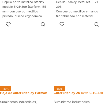
Cepillo corto metálico Stanley
Cepillo Stanley Metal ref. 5-21-
modelo 5-21-399 (Surform 155
296
mm) con cuerpo metálico
Con cuerpo metálico y mango
pintado, diseño ergonómico
fijo fabricado con material
para uso con una sola mano y
sintético.
AÑADIR AL
AÑADIR AL
hoja intercambiable. Ideal para
Se entrega con una hoja ref. 5-
CARRITO
CARRITO
ajustes rápidos, redondear
21-393.
cantos, nivelar capas y realizar
Tiene la empuñadura delantera
acabados en materiales como
estriada para conseguir la mejor
chapas, yeso, madera o paneles.
precisión.
Ideal para trabajos de acabado y
desbaste.
Acepta todo tipo de hojas de
longitud 250 mm.
-35%
-35%
Hoja de cuter Stanley Fatmax
Cuter Stanley 25 mmf. 0-10-425
Suministros industriales
,
Suministros industriales
,