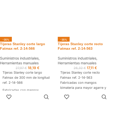
-35%
-35%
Tijeras Stanley corte largo
Tijeras Stanley corte recto
Fatmax ref. 2-14-566
Fatmax ref. 2-14-563
Suministros industriales
,
Suministros industriales
,
Herramientas manuales
Herramientas manuales
18,19
€
17,11
€
27,97
€
26,32
€
Tijeras Stanley corte largo
Tijeras Stanley corte recto
Fatmax de 300 mm de longitud
Fatmax ref. 2-14-563
ref. 2-14-566
Fabricadas con mangos
bimateria para mayor agarre y
Fabricadas con mangos
confort.
AÑADIR AL
AÑADIR AL
bimateria para mayor agarre y
Gran efecto palanca con acción
CARRITO
CARRITO
confort.
de corte combinada.
Gran efecto palanca con acción
Filos serrados para evitar el
de corte combinada.
deslizamiento durante el corte.