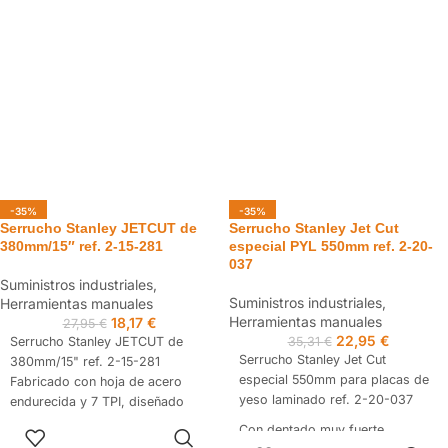
Filos serrados para evitar el
Tuercas cromadas.
deslizamiento durante el corte.
Material base de aleación de
Tuercas cromadas.
acero forjado (cromo-
molybdeno).
-35%
-35%
Serrucho Stanley JETCUT de
Serrucho Stanley Jet Cut
380mm/15″ ref. 2-15-281
especial PYL 550mm ref. 2-20-
037
Suministros industriales
,
Suministros industriales
,
Herramientas manuales
Herramientas manuales
18,17
€
27,95
€
22,95
€
Serrucho Stanley JETCUT de
35,31
€
Serrucho Stanley Jet Cut
380mm/15" ref. 2-15-281
especial 550mm para placas de
Fabricado con hoja de acero
yeso laminado ref. 2-20-037
endurecida y 7 TPI, diseñado
para cortes rápidos en madera,
AÑADIR AL
Con dentado muy fuerte
tableros o PVC. Mango
CARRITO
AÑADIR AL