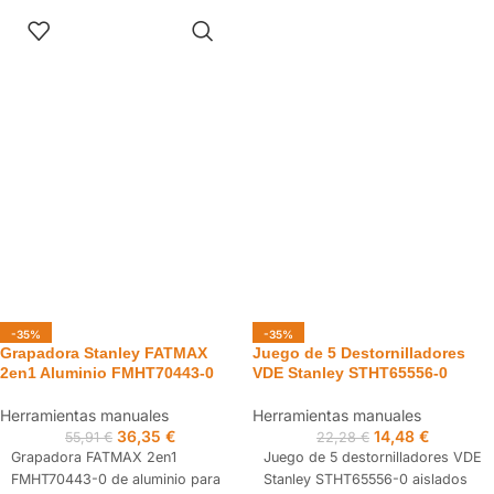
para trabajos profesionales de
AÑADIR AL
sellado, aislamiento y montaje
CARRITO
con espuma PU.
-35%
-35%
Grapadora Stanley FATMAX
Juego de 5 Destornilladores
2en1 Aluminio FMHT70443-0
VDE Stanley STHT65556-0
Herramientas manuales
Herramientas manuales
36,35
€
14,48
€
55,91
€
22,28
€
Grapadora FATMAX 2en1
Juego de 5 destornilladores VDE
FMHT70443-0 de aluminio para
Stanley STHT65556-0 aislados