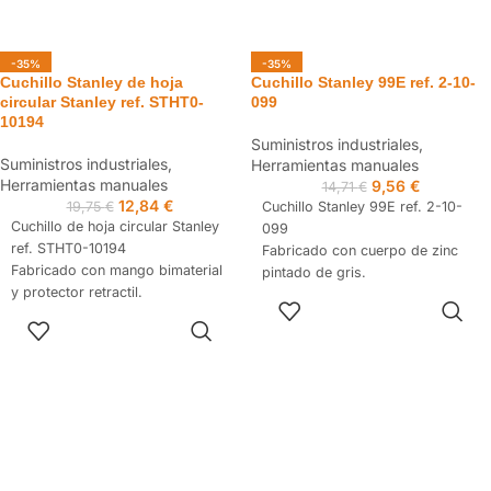
-35%
-35%
Cuchillo Stanley de hoja
Cuchillo Stanley 99E ref. 2-10-
circular Stanley ref. STHT0-
099
10194
Suministros industriales
,
Suministros industriales
,
Herramientas manuales
Herramientas manuales
9,56
€
14,71
€
12,84
€
19,75
€
Cuchillo Stanley 99E ref. 2-10-
Cuchillo de hoja circular Stanley
099
ref. STHT0-10194
Fabricado con cuerpo de zinc
Fabricado con mango bimaterial
pintado de gris.
y protector retractil.
Hoja retractil.
AÑADIR AL
Se entrega con hoja Stanley ref.
Mantiene segura la hoja en su
CARRITO
AÑADIR AL
STHT0-11942.
posición gracias a su diseño en
CARRITO
Gracias a su diseño es utilizable
la parte superior.
tanto por zurdos como diestros.
Resorte adicional interno.
Ideal para zonas curvas con
Suministrado con cinco hojas en
aplicaciones manuales.
su interior.
Mango antideslizante de gran
comodidad y ergonómico.
Base giratoria de alta resistencia