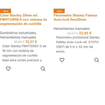
-35%
-35%
Cúter Stanley 18mm ref.
Flexómetro Stanley Fatmax
FMHT10592-0 con sistema de
Auto-lock 5mx32mm
segmentación de cuchilla
Herramientas manuales
Suministros industriales
,
22,92
€
35,27
€
Herramientas manuales
Flexómetro profesional Stanley
12,27
€
18,88
€
FatMax Auto-Lock ref. XTHT0-
Cúter Stanley FMHT10592-0 de
33671 de 5 m x 32 mm de
18 mm con sistema de
ancho.
segmentación de cuchilla
Incorpora mecanismo de
AÑADIR AL
Ideal para cortes precisos y
bloqueo automático (Auto-Lock)
CARRITO
eficientes en cartón, plástico,
que fija la cinta sin necesidad de
AÑADIR AL
linóleo, paneles y otros
pulsar un botón permanente,
CARRITO
materiales de obra o acabado.
además de carcasa ergonómica
Mango ergonómico, cuerpo
bimaterial y cinta de alta
metálico robusto y sistema de
resistencia. Ideal para
cambio seguro de hoja para uso
profesionales que necesitan
profesional.
rapidez en mediciones y
durabilidad en el entorno de
obra.