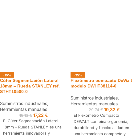
comodidad en sus mediciones.
Su diseño ligero y compacto,
junto con un agarre ergonómico,
garantiza un uso cómodo y
conveniente. La impresión de la
hoja a doble cara facilita las
mediciones en posiciones
incómodas o por encima de la
cabeza.
-10%
-35%
Cúter Segmentación Lateral
Flexómetro compacto DeWalt
18mm – Rueda STANLEY ref.
modelo DWHT38114-0
STHT10500-0
Suministros industriales
,
Suministros industriales
,
Herramientas manuales
Herramientas manuales
19,32
€
29,74
€
17,22
€
19,13
€
El Flexómetro Compacto
El Cúter Segmentación Lateral
DEWALT combina ergonomía,
18mm - Rueda STANLEY es una
durabilidad y funcionalidad en
herramienta innovadora y
una herramienta compacta y