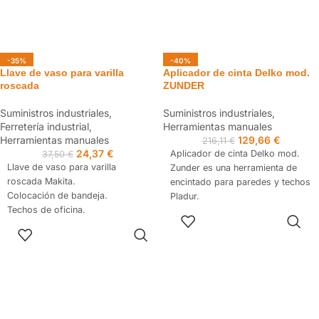
-35%
-40%
Llave de vaso para varilla
Aplicador de cinta Delko mod.
roscada
ZUNDER
Suministros industriales
,
Suministros industriales
,
Ferretería industrial
,
Herramientas manuales
Herramientas manuales
129,66
€
216,11
€
24,37
€
Aplicador de cinta Delko mod.
37,50
€
Llave de vaso para varilla
Zunder es una herramienta de
roscada Makita.
encintado para paredes y techos
Colocación de bandeja.
Pladur.
Techos de oficina.
AÑADIR AL
La caja incluye herramienta Delko
Sujeción de tuberías.
CARRITO
SELECCIONAR
y aplicador interno.
Colocación de iluminación.
OPCIONES
Permite el acabado de juntas
Ideal para trabajar con
planas, rincones y esquinas.
atornilladores de impacto.
No tendrás que precortar nunca
Si se utiliza con taladros
más la cinta.
atornilladores es recomendable
Evita las burbujas.
utilizar la posición de embrague.