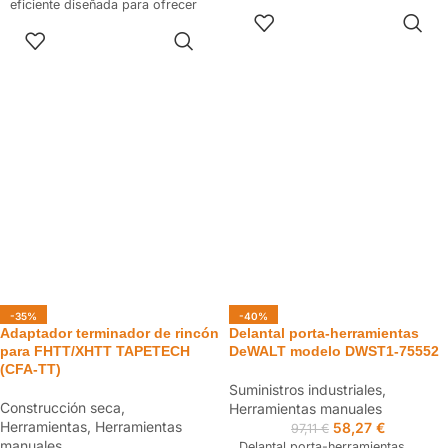
eficiente diseñada para ofrecer
cómoda de usar. Diseñado para
AÑADIR AL
cortes precisos y seguros. Con
proporcionar precisión y control,
CARRITO
AÑADIR AL
su mecanismo único de
este flexómetro es ideal para
CARRITO
segmentación de cuchilla y otras
trabajos que requieren
características ergonómicas,
mediciones rápidas y exactas.
este cúter es ideal para
profesionales y aficionados que
buscan calidad y facilidad de
uso en sus proyectos de corte.
-35%
-40%
Adaptador terminador de rincón
Delantal porta-herramientas
para FHTT/XHTT TAPETECH
DeWALT modelo DWST1-75552
(CFA-TT)
Suministros industriales
,
Construcción seca
,
Herramientas manuales
Herramientas
,
Herramientas
58,27
€
97,11
€
manuales
Delantal porta-herramientas