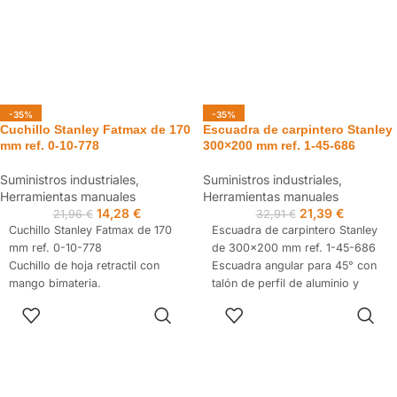
de la cuchilla.
-35%
-35%
Cuchillo Stanley Fatmax de 170
Escuadra de carpintero Stanley
mm ref. 0-10-778
300×200 mm ref. 1-45-686
Suministros industriales
,
Suministros industriales
,
Herramientas manuales
Herramientas manuales
14,28
€
21,39
€
21,96
€
32,91
€
Cuchillo Stanley Fatmax de 170
Escuadra de carpintero Stanley
mm ref. 0-10-778
de 300x200 mm ref. 1-45-686
Cuchillo de hoja retractil con
Escuadra angular para 45° con
mango bimateria.
talón de perfil de aluminio y
Cambio rápido de las hojas
lámina de acero inoxidable
AÑADIR AL
AÑADIR AL
mediante botón.
grabada con graduación en mm
CARRITO
CARRITO
Posee botón de bloqueo para
en ambas caras.
evitar la oscilación lateral así
Aluminio extrusionado con triple
como un mecanismo de limpieza
remache a la hoja para
de la hoja.
garantizar fuerza y precisión.