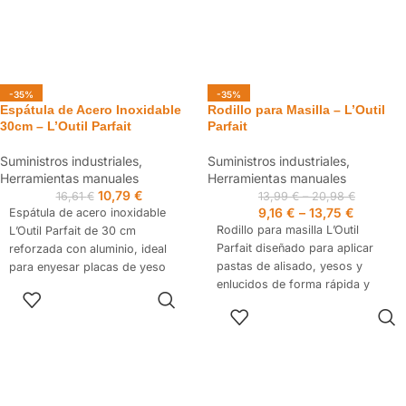
-35%
-35%
Espátula de Acero Inoxidable
Rodillo para Masilla – L’Outil
30cm – L’Outil Parfait
Parfait
Suministros industriales
,
Suministros industriales
,
Herramientas manuales
Herramientas manuales
10,79
€
16,61
€
13,99
€
–
20,98
€
9,16
€
–
13,75
€
Espátula de acero inoxidable
Rodillo para masilla L’Outil
L’Outil Parfait de 30 cm
Parfait diseñado para aplicar
reforzada con aluminio, ideal
pastas de alisado, yesos y
para enyesar placas de yeso
enlucidos de forma rápida y
laminado y realizar acabados
AÑADIR AL
uniforme en paredes y techos.
profesionales. Su hoja rígida con
CARRITO
SELECCIONAR
Permite cargar más material,
bordes rectos facilita la
OPCIONES
reducir recargas y conseguir una
aplicación de yeso, masilla y
capa homogénea con menos
pasta de juntas. Mango de
salpicaduras. Ideal para trabajos
madera de haya natural
profesionales de renovación y
resistente y cómodo.