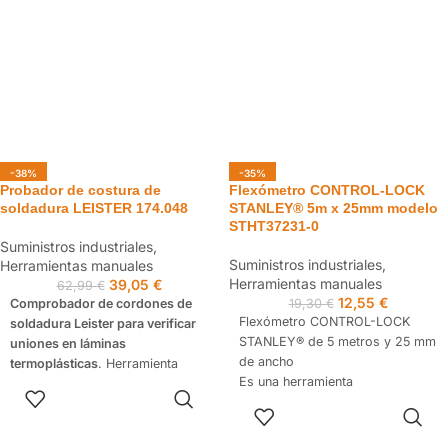
profesionales de la
construcción, carpintería e
instalaciones.
-38%
-35%
Probador de costura de
Flexómetro CONTROL-LOCK
soldadura LEISTER 174.048
STANLEY® 5m x 25mm modelo
STHT37231-0
Suministros industriales
,
Suministros industriales
,
Herramientas manuales
Herramientas manuales
39,05
€
62,99
€
12,55
€
Comprobador de cordones de
19,30
€
Flexómetro CONTROL-LOCK
soldadura Leister para verificar
STANLEY® de 5 metros y 25 mm
uniones en láminas
de ancho
termoplásticas
. Herramienta
Es una herramienta
precisa y resistente, ideal para
AÑADIR AL
indispensable para cualquier
control de calidad en
CARRITO
AÑADIR AL
profesional que busque
impermeabilización y soldadura
CARRITO
precisión, durabilidad y
de PVC.