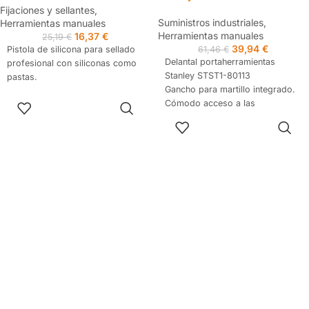
Fijaciones y sellantes
,
Suministros industriales
,
Herramientas manuales
Herramientas manuales
16,37
€
25,19
€
39,94
€
Pistola de silicona para sellado
61,46
€
Delantal portaherramientas
profesional con siliconas como
Stanley STST1-80113
pastas.
Gancho para martillo integrado.
AÑADIR AL
Cómodo acceso a las
CARRITO
herramientas.
AÑADIR AL
Piel de búfalo flexible y
CARRITO
duradera.
Configuración de bolsillos de
fácil acceso
Bolsillos de gran apertura para
un acceso rápido y cómodo.
Refuerzos metálicos.
Cosido doble que da una mayor
durabilidad.
Incorpora cinturón.