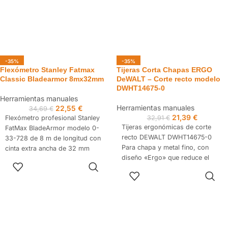
-35%
-35%
Flexómetro Stanley Fatmax
Tijeras Corta Chapas ERGO
Classic Bladearmor 8mx32mm
DeWALT – Corte recto modelo
DWHT14675-0
Herramientas manuales
Herramientas manuales
22,55
€
34,69
€
21,39
€
Flexómetro profesional Stanley
32,91
€
Tijeras ergonómicas de corte
FatMax BladeArmor modelo 0-
recto DEWALT DWHT14675-0
33-728 de 8 m de longitud con
Para chapa y metal fino, con
cinta extra ancha de 32 mm
diseño «Ergo» que reduce el
Diseñado para mediciones
AÑADIR AL
esfuerzo del usuario y hojas
precisas y durabilidad superior.
CARRITO
AÑADIR AL
dentadas para un corte más
Su revestimiento BladeArmor™
CARRITO
seguro y limpio. Ideales para
protege los primeros
trabajos de hojalatería, aluminio,
centímetros de la cinta,
chapas metálicas, vinilo y otros
brindando mayor vida útil en
materiales finos.
entornos exigentes. Ideal para