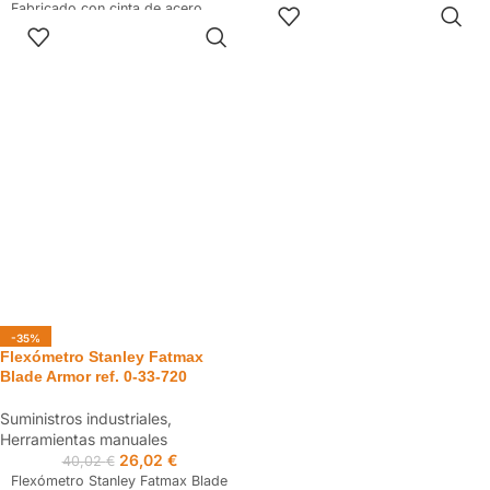
AÑADIR AL
Fabricado con cinta de acero
Mylar en los 8 primeros
CARRITO
SELECCIONAR
resistente con revestimiento
centímetros de la hoja.
OPCIONES
Tylon para aumentar la
Caja compacta.
durabilidad de la hoja.
Posee 3 remaches y gancho
Revestimiento mate que facilita la
antideslizante.
lectura de la medida.
Clip de sujección para cinturón.
Caja con forma ergonómica.
Diseño compacto.
Gran resistencia a los golpes
gracias a su revestimiento de
caucho para profesionales que
necesitan uso intensivo.
-35%
Flexómetro Stanley Fatmax
Blade Armor ref. 0-33-720
Suministros industriales
,
Herramientas manuales
26,02
€
40,02
€
Flexómetro Stanley Fatmax Blade