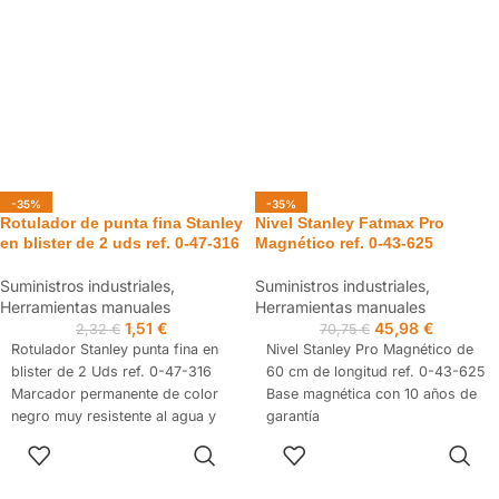
-35%
-35%
Rotulador de punta fina Stanley
Nivel Stanley Fatmax Pro
en blister de 2 uds ref. 0-47-316
Magnético ref. 0-43-625
Suministros industriales
,
Suministros industriales
,
Herramientas manuales
Herramientas manuales
1,51
€
45,98
€
2,32
€
70,75
€
Rotulador Stanley punta fina en
Nivel Stanley Pro Magnético de
blister de 2 Uds ref. 0-47-316
60 cm de longitud ref. 0-43-625
Marcador permanente de color
Base magnética con 10 años de
negro muy resistente al agua y
garantía
borrado en la mayoría de
Burbuja protegida con acrílico
AÑADIR AL
AÑADIR AL
superficies.
sólido que proporciona
CARRITO
CARRITO
Secado rápido.
precisión en 8 orientaciones de