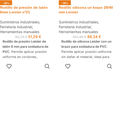
-38%
-38%
Rodillo de presión de latón
Rodillo silicona un brazo 28/40
6mm Leister nº21
mm Leister
Suministros industriales
,
Suministros industriales
,
Ferretería industrial
,
Ferretería industrial
,
Herramientas manuales
Herramientas manuales
51,29
€
88,34
€
82,73
€
142,49
€
Rodillo de presión Leister de
Rodillo de silicona Leister con un
latón 6 mm para soldadura de
brazo para soldadura de PVC
.
PVC
. Permite aplicar presión
Permite aplicar presión uniforme
uniforme en cordones,
sin dañar el material, ideal para
mejorando la adherencia y
trabajos profesionales en
AÑADIR AL
SELECCIONAR
calidad del acabado en trabajos
impermeabilización.
CARRITO
OPCIONES
profesionales.
2 MODELOS DISPONIBLES: 40
ENVÍO RÁPIDO 24/48H
mm y 28 mm
ENVÍO RÁPIDO 24/48H