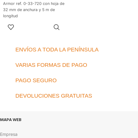
Armor ref. 0-33-720 con hoja de
32 mm de anchura y 5 m de
longitud
Revestimiento Mylar.
AÑADIR AL
Posee gancho de tres remaches
CARRITO
y amortiguador de retroceso de
la hoja para evitar su rotura.
Clip para cinturón.
ENVÍOS A TODA LA PENÍNSULA
Cobertura de hoja termoplástica
en los primerios 14 cm.
VARIAS FORMAS DE PAGO
Caja bi-material anti-golpes ideal
para uso intensivo.
PAGO SEGURO
DEVOLUCIONES GRATUITAS
MAPA WEB
Empresa