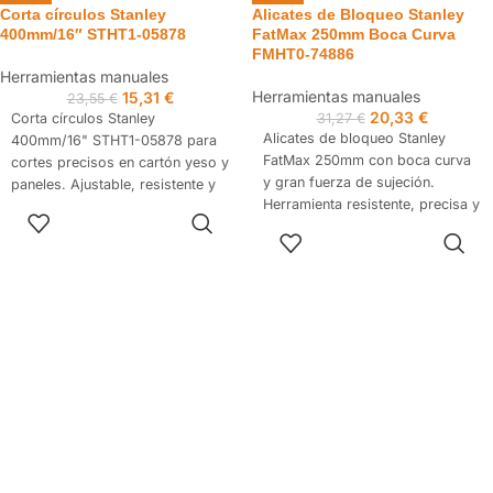
Corta círculos Stanley
Alicates de Bloqueo Stanley
400mm/16″ STHT1-05878
FatMax 250mm Boca Curva
FMHT0-74886
Herramientas manuales
Herramientas manuales
15,31
€
23,55
€
20,33
€
Corta círculos Stanley
31,27
€
Alicates de bloqueo Stanley
400mm/16" STHT1-05878 para
FatMax 250mm con boca curva
cortes precisos en cartón yeso y
y gran fuerza de sujeción.
paneles. Ajustable, resistente y
Herramienta resistente, precisa y
fácil de usar. Ideal para
AÑADIR AL
profesional para talleres y obra.
profesionales.
CARRITO
AÑADIR AL
CARRITO