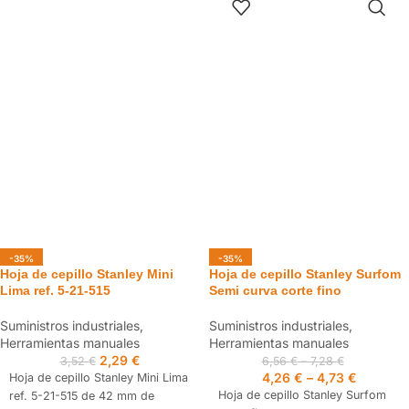
especialmente diseñado para
bimaterial ergonómico con
CARRITO
cortes manuales en placas de
marcadores de ángulo (45° y
yeso laminado tipo Pladur y
90°) y tratamiento HardPoint que
tabiques.
mantiene el filo por más tiempo.
Dientes con tres perfiles de
corte.
Mango ergonómico bimateria
soldado a la hoja de corte.
Marcas para cortes de 45 y 90°
incorporadas en el mango.
-35%
-35%
Hoja de cepillo Stanley Mini
Hoja de cepillo Stanley Surfom
Lima ref. 5-21-515
Semi curva corte fino
Suministros industriales
,
Suministros industriales
,
Herramientas manuales
Herramientas manuales
2,29
€
3,52
€
6,56
€
–
7,28
€
4,26
€
–
4,73
€
Hoja de cepillo Stanley Mini Lima
Hoja de cepillo Stanley Surfom
ref. 5-21-515 de 42 mm de