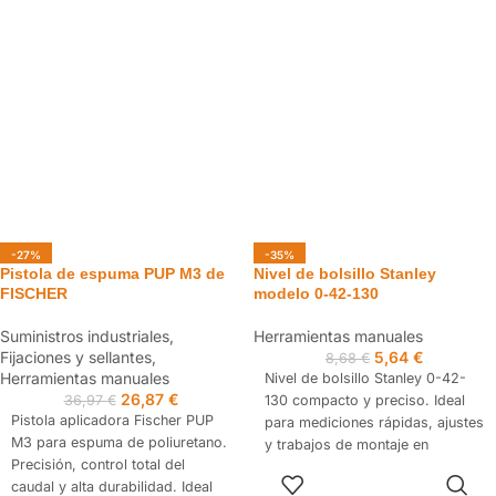
Apta para uso manual o con
Diseño sin remaches para una
pértiga.
limpieza rápida y mayor
durabilidad.
-27%
-35%
Pistola de espuma PUP M3 de
Nivel de bolsillo Stanley
FISCHER
modelo 0-42-130
Suministros industriales
,
Herramientas manuales
Fijaciones y sellantes
,
5,64
€
8,68
€
Herramientas manuales
Nivel de bolsillo Stanley 0-42-
26,87
€
36,97
€
130 compacto y preciso. Ideal
Pistola aplicadora Fischer PUP
para mediciones rápidas, ajustes
M3 para espuma de poliuretano.
y trabajos de montaje en
Precisión, control total del
espacios reducidos.
AÑADIR AL
caudal y alta durabilidad. Ideal
CARRITO