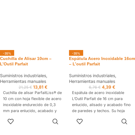
acabado.
-35%
-35%
Cuchilla de Alisar 10cm –
Espátula Acero Inoxidable 16cm
L’Outil Parfait
– L’outil Parfait
Suministros industriales
,
Suministros industriales
,
Herramientas manuales
Herramientas manuales
13,81
€
4,39
€
21,25
€
6,76
€
Cuchilla de alisar ParfaitLiss® de
Espátula de acero inoxidable
10 cm con hoja flexible de acero
L’Outil Parfait de 16 cm para
inoxidable endurecido de 0,3
enlucido, alisado y acabado fino
mm para enlucido, acabado y
de paredes y techos. Su hoja
alisado de yeso y juntas. Su
curva permite trabajar el material
AÑADIR AL
AÑADIR AL
tecnología Bi-Flex ofrece un
húmedo sin dejar marcas,
CARRITO
CARRITO
alisado uniforme, rápido y sin
mientras que el mango
marcas, reduciendo el lijado.
ergonómico reduce la fatiga.