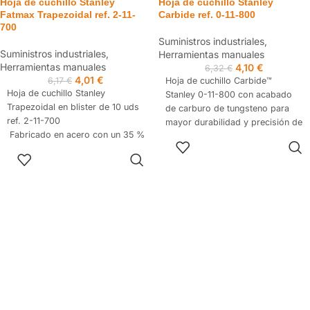
Hoja de cuchillo Stanley
Hoja de cuchillo Stanley
Fatmax Trapezoidal ref. 2-11-
Carbide ref. 0-11-800
700
Suministros industriales
,
Suministros industriales
,
Herramientas manuales
Herramientas manuales
4,10
€
6,32
€
4,01
€
6,17
€
Hoja de cuchillo Carbide™
Hoja de cuchillo Stanley
Stanley 0-11-800 con acabado
Trapezoidal en blister de 10 uds
de carburo de tungsteno para
ref. 2-11-700
mayor durabilidad y precisión de
Fabricado en acero con un 35 %
corte. Realiza hasta 10 veces
SELECCIONAR
más de afilado de alta precisión
más cortes que una hoja
OPCIONES
SELECCIONAR
con nuevos ángulos de corte.
convencional, reduciendo los
OPCIONES
Hojas muy flexible y hasta un 75
cambios de cuchilla. Pack de 5
% más resistente.
hojas de 62 x 19 mm, ideal para
trabajos profesionales de obra,
taller y mantenimiento.