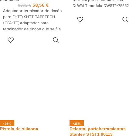
58,58
€
90,12
€
DeWALT modelo DWST1-75552
Adaptador terminador de rincón
para FHTT/XHTT TAPETECH
AÑADIR AL
CARRITO
(CFA-TT)Adaptador para
terminador de rincón que se ﬁja
a los mangos extensible y de
AÑADIR AL
ﬁbra de vidrio
CARRITO
-35%
-35%
Pistola de silicona
Delantal portaherramientas
Stanley STST1 80113