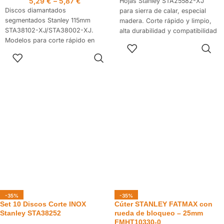
5,29
€
–
5,87
€
Hojas Stanley STA25582-XJ
Discos diamantados
para sierra de calar, especial
segmentados Stanley 115mm
madera. Corte rápido y limpio,
STA38102-XJ/STA38002-XJ.
alta durabilidad y compatibilidad
Modelos para corte rápido en
universal. Pack de 2 unidades.
AÑADIR AL
ladrillo o en azulejo,
CARRITO
SELECCIONAR
dependiendo el modelo. Alta
OPCIONES
velocidad, durabilidad y
rendimiento profesional.
-35%
-35%
Set 10 Discos Corte INOX
Cúter STANLEY FATMAX con
Stanley STA38252
rueda de bloqueo – 25mm
FMHT10330-0