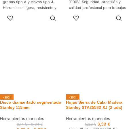
grapas tipo A y clavos tipo J.
1000V. Seguridad, precisión y
Herramienta ligera, resistente y
calidad profesional para trabajos
precisa para fijaciones
eléctricos y de instalación.
AÑADIR AL
AÑADIR AL
profesionales.
CARRITO
CARRITO
-35%
-35%
Disco diamantado segmentado
Hojas Sierra de Calar Madera
Stanley 115mm
Stanley STA25582-XJ (2 uds)
Herramientas manuales
Herramientas manuales
3,39
€
8,14
€
–
9,04
€
5,22
€