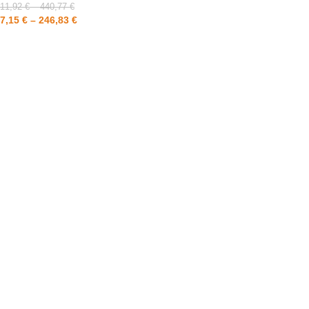
11,92
€
–
440,77
€
7,15
€
–
246,83
€