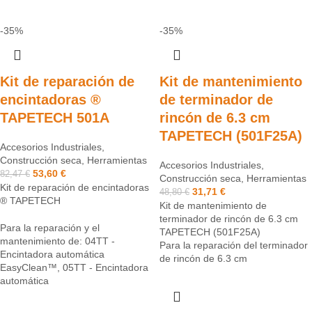
-35%
-35%
Kit de reparación de
Kit de mantenimiento
encintadoras ®
de terminador de
TAPETECH 501A
rincón de 6.3 cm
TAPETECH (501F25A)
Accesorios Industriales
,
Construcción seca
,
Herramientas
Accesorios Industriales
,
53,60
€
82,47
€
Construcción seca
,
Herramientas
Kit de reparación de encintadoras
31,71
€
48,80
€
® TAPETECH
Kit de mantenimiento de
terminador de rincón de 6.3 cm
Para la reparación y el
TAPETECH (501F25A)
mantenimiento de: 04TT -
Para la reparación del terminador
Encintadora automática
de rincón de 6.3 cm
EasyClean™, 05TT - Encintadora
automática