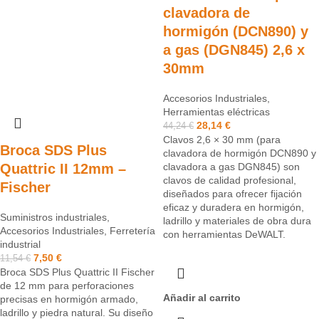
clavadora de
hormigón (DCN890) y
a gas (DGN845) 2,6 x
30mm
Accesorios Industriales
,
Herramientas eléctricas
28,14
€
44,24
€
Clavos 2,6 × 30 mm (para
Broca SDS Plus
clavadora de hormigón DCN890 y
Quattric II 12mm –
clavadora a gas DGN845) son
clavos de calidad profesional,
Fischer
diseñados para ofrecer fijación
eficaz y duradera en hormigón,
Suministros industriales
,
ladrillo y materiales de obra dura
Accesorios Industriales
,
Ferretería
con herramientas DeWALT.
industrial
7,50
€
11,54
€
Broca SDS Plus Quattric II Fischer
de 12 mm para perforaciones
Añadir al carrito
precisas en hormigón armado,
ladrillo y piedra natural. Su diseño