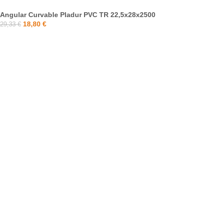
Angular Curvable Pladur PVC TR 22,5x28x2500
18,80
€
29,33
€