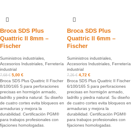
Broca SDS Plus
Broca SDS Plus
Quattric II 8mm –
Quattric II 6mm –
Fischer
Fischer
Suministros industriales
,
Suministros industriales
,
Accesorios Industriales
,
Ferretería
Accesorios Industriales
,
Ferretería
industrial
industrial
5,00
€
4,72
€
7,68
€
7,26
€
Broca SDS Plus Quattric II Fischer
Broca SDS Plus Quattric II Fischer
8/100/165 S para perforaciones
6/100/165 S para perforaciones
precisas en hormigón armado,
precisas en hormigón armado,
ladrillo y piedra natural. Su diseño
ladrillo y piedra natural. Su diseño
de cuatro cortes evita bloqueos en
de cuatro cortes evita bloqueos en
armaduras y mejora la
armaduras y mejora la
durabilidad. Certificación PGM®
durabilidad. Certificación PGM®
para trabajos profesionales con
para trabajos profesionales con
fijaciones homologadas.
fijaciones homologadas.