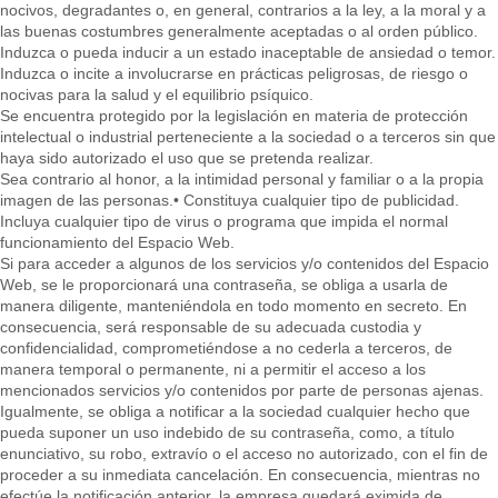
nocivos, degradantes o, en general, contrarios a la ley, a la moral y a
las buenas costumbres generalmente aceptadas o al orden público.
Induzca o pueda inducir a un estado inaceptable de ansiedad o temor.
Induzca o incite a involucrarse en prácticas peligrosas, de riesgo o
nocivas para la salud y el equilibrio psíquico.
Se encuentra protegido por la legislación en materia de protección
intelectual o industrial perteneciente a la sociedad o a terceros sin que
haya sido autorizado el uso que se pretenda realizar.
Sea contrario al honor, a la intimidad personal y familiar o a la propia
imagen de las personas.• Constituya cualquier tipo de publicidad.
Incluya cualquier tipo de virus o programa que impida el normal
funcionamiento del Espacio Web.
Si para acceder a algunos de los servicios y/o contenidos del Espacio
Web, se le proporcionará una contraseña, se obliga a usarla de
manera diligente, manteniéndola en todo momento en secreto. En
consecuencia, será responsable de su adecuada custodia y
confidencialidad, comprometiéndose a no cederla a terceros, de
manera temporal o permanente, ni a permitir el acceso a los
mencionados servicios y/o contenidos por parte de personas ajenas.
Igualmente, se obliga a notificar a la sociedad cualquier hecho que
pueda suponer un uso indebido de su contraseña, como, a título
enunciativo, su robo, extravío o el acceso no autorizado, con el fin de
proceder a su inmediata cancelación. En consecuencia, mientras no
efectúe la notificación anterior, la empresa quedará eximida de