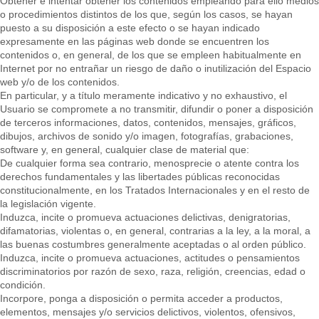
Obtener e intentar obtener los contenidos empleando para ello medios
o procedimientos distintos de los que, según los casos, se hayan
puesto a su disposición a este efecto o se hayan indicado
expresamente en las páginas web donde se encuentren los
contenidos o, en general, de los que se empleen habitualmente en
Internet por no entrañar un riesgo de daño o inutilización del Espacio
web y/o de los contenidos.
En particular, y a título meramente indicativo y no exhaustivo, el
Usuario se compromete a no transmitir, difundir o poner a disposición
de terceros informaciones, datos, contenidos, mensajes, gráficos,
dibujos, archivos de sonido y/o imagen, fotografías, grabaciones,
software y, en general, cualquier clase de material que:
De cualquier forma sea contrario, menosprecie o atente contra los
derechos fundamentales y las libertades públicas reconocidas
constitucionalmente, en los Tratados Internacionales y en el resto de
la legislación vigente.
Induzca, incite o promueva actuaciones delictivas, denigratorias,
difamatorias, violentas o, en general, contrarias a la ley, a la moral, a
las buenas costumbres generalmente aceptadas o al orden público.
Induzca, incite o promueva actuaciones, actitudes o pensamientos
discriminatorios por razón de sexo, raza, religión, creencias, edad o
condición.
Incorpore, ponga a disposición o permita acceder a productos,
elementos, mensajes y/o servicios delictivos, violentos, ofensivos,