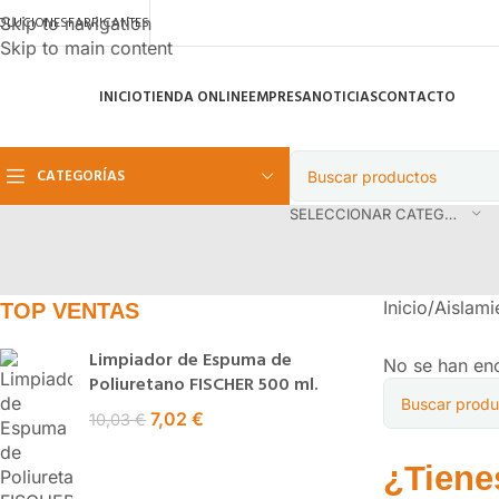
OLUCIONES
FABRICANTES
Skip to navigation
Skip to main content
INICIO
TIENDA ONLINE
EMPRESA
NOTICIAS
CONTACTO
CATEGORÍAS
SELECCIONAR CATEGORÍA
Inicio
/
Aislami
TOP VENTAS
Limpiador de Espuma de
No se han enc
Poliuretano FISCHER 500 ml.
7,02
€
10,03
€
¿Tiene