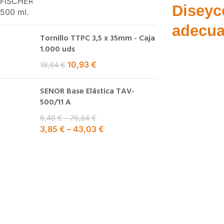
Diseyc
adecua
Tornillo TTPC 3,5 x 35mm - Caja
1.000 uds
10,93
€
18,84
€
SENOR Base Elástica TAV-
500/11 A
6,40
€
–
76,84
€
3,85
€
–
43,03
€