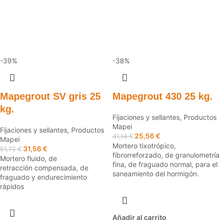
-39%
-38%
Mapegrout SV gris 25
Mapegrout 430 25 kg.
kg.
Fijaciones y sellantes
,
Productos
Mapei
Fijaciones y sellantes
,
Productos
25,56
€
41,14
€
Mapei
Mortero tixotrópico,
31,56
€
51,73
€
fibrorreforzado, de granulometría
Mortero fluido, de
fina, de fraguado normal, para el
retracción compensada, de
saneamiento del hormigón.
fraguado y endurecimiento
rápidos
Añadir al carrito