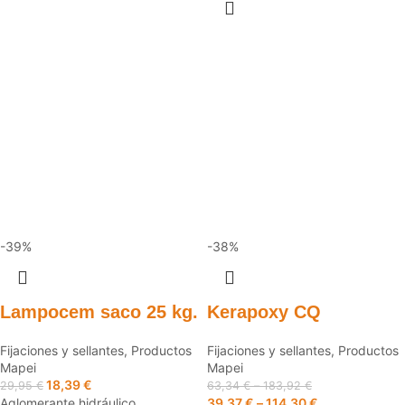
-39%
-38%
Lampocem saco 25 kg.
Kerapoxy CQ
Fijaciones y sellantes
,
Productos
Fijaciones y sellantes
,
Productos
Mapei
Mapei
18,39
€
29,95
€
63,34
€
–
183,92
€
Aglomerante hidráulico
39,37
€
–
114,30
€