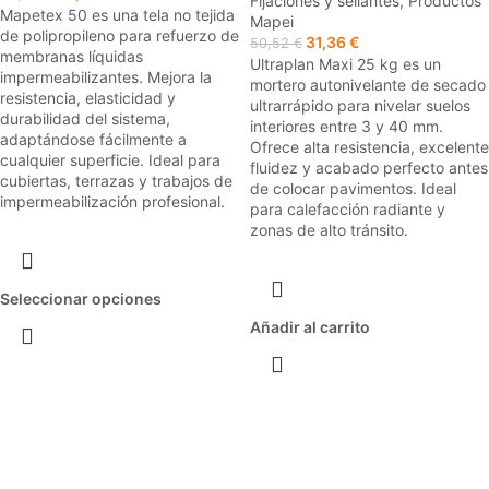
Fijaciones y sellantes
,
Productos
Mapetex 50 es una tela no tejida
Mapei
de polipropileno para refuerzo de
31,36
€
50,52
€
membranas líquidas
Ultraplan Maxi 25 kg es un
impermeabilizantes. Mejora la
mortero autonivelante de secado
resistencia, elasticidad y
ultrarrápido para nivelar suelos
durabilidad del sistema,
interiores entre 3 y 40 mm.
adaptándose fácilmente a
Ofrece alta resistencia, excelente
cualquier superficie. Ideal para
fluidez y acabado perfecto antes
cubiertas, terrazas y trabajos de
de colocar pavimentos. Ideal
impermeabilización profesional.
para calefacción radiante y
zonas de alto tránsito.
Seleccionar opciones
Añadir al carrito