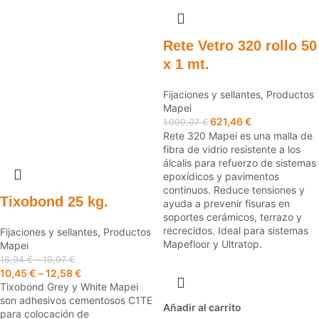
Rete Vetro 320 rollo 50
x 1 mt.
Fijaciones y sellantes
,
Productos
Mapei
621,46
€
1.000,07
€
Rete 320 Mapei es una malla de
fibra de vidrio resistente a los
álcalis para refuerzo de sistemas
epoxídicos y pavimentos
continuos. Reduce tensiones y
Tixobond 25 kg.
ayuda a prevenir fisuras en
soportes cerámicos, terrazo y
recrecidos. Ideal para sistemas
Fijaciones y sellantes
,
Productos
Mapefloor y Ultratop.
Mapei
16,94
€
–
19,97
€
10,45
€
–
12,58
€
Tixobond Grey y White Mapei
son adhesivos cementosos C1TE
Añadir al carrito
para colocación de