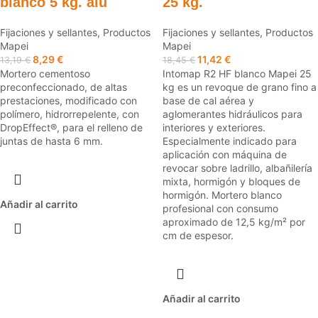
blanco 5 kg. alu
25 kg.
Fijaciones y sellantes
,
Productos
Fijaciones y sellantes
,
Productos
Mapei
Mapei
8,29
€
11,42
€
13,19
€
18,45
€
Mortero cementoso
Intomap R2 HF blanco Mapei 25
preconfeccionado, de altas
kg es un revoque de grano fino a
prestaciones, modificado con
base de cal aérea y
polímero, hidrorrepelente, con
aglomerantes hidráulicos para
DropEffect®, para el relleno de
interiores y exteriores.
juntas de hasta 6 mm.
Especialmente indicado para
aplicación con máquina de
revocar sobre ladrillo, albañilería
mixta, hormigón y bloques de
hormigón. Mortero blanco
Añadir al carrito
profesional con consumo
aproximado de 12,5 kg/m² por
cm de espesor.
Añadir al carrito