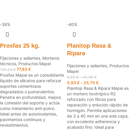
-38%
-40%
Prosfas 25 kg.
Planitop Rasa &
Ripara
Fijaciones y sellantes
,
Morteros
técnicos
,
Productos Mapei
Fijaciones y sellantes
,
Productos
77,83
€
125,24
€
Mapei
Prosfas Mapei es un consolidante
9,80
€
–
42,05
€
líquido de silicatos para reforzar
5,93
€
–
25,75
€
soportes cementosos
Planitop Rasa & Ripara Mapei es
degradados o pulverulentos.
un mortero tixotrópico R2
Penetra en profundidad, mejora
reforzado con fibras para
la cohesión del soporte y actúa
reparación y enlucido rápido de
como tratamiento anti-polvo.
hormigón. Permite aplicaciones
Ideal antes de autonivelantes,
de 3 a 40 mm en una sola capa,
pavimentos continuos y
con excelente adherencia y
revestimientos.
acabado fino. Ideal para