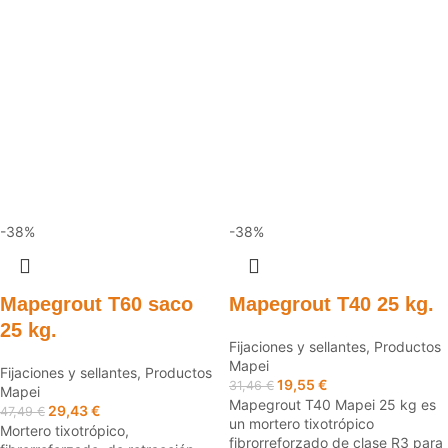
-38%
-38%
Mapegrout T60 saco
Mapegrout T40 25 kg.
25 kg.
Fijaciones y sellantes
,
Productos
Mapei
Fijaciones y sellantes
,
Productos
19,55
€
31,46
€
Mapei
Mapegrout T40 Mapei 25 kg es
29,43
€
47,49
€
un mortero tixotrópico
Mortero tixotrópico,
fibrorreforzado de clase R3 para