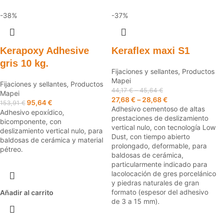
-38%
-37%
Kerapoxy Adhesive
Keraflex maxi S1
gris 10 kg.
Fijaciones y sellantes
,
Productos
Mapei
Fijaciones y sellantes
,
Productos
44,17
€
–
45,64
€
Mapei
27,68
€
–
28,68
€
95,64
€
153,91
€
Adhesivo cementoso de altas
Adhesivo epoxídico,
prestaciones de deslizamiento
bicomponente, con
vertical nulo, con tecnología Low
deslizamiento vertical nulo, para
Dust, con tiempo abierto
baldosas de cerámica y material
prolongado, deformable, para
pétreo.
baldosas de cerámica,
particularmente indicado para
lacolocación de gres porcelánico
y piedras naturales de gran
formato (espesor del adhesivo
Añadir al carrito
de 3 a 15 mm).