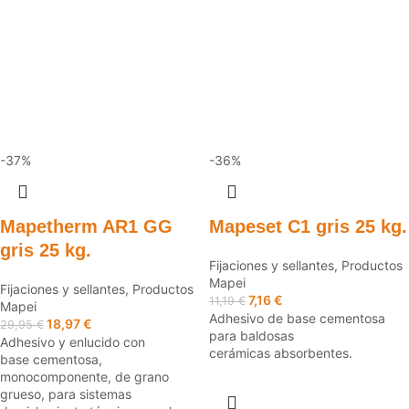
-37%
-36%
Mapetherm AR1 GG
Mapeset C1 gris 25 kg.
gris 25 kg.
Fijaciones y sellantes
,
Productos
Mapei
Fijaciones y sellantes
,
Productos
7,16
€
11,19
€
Mapei
Adhesivo de base cementosa
18,97
€
29,95
€
para baldosas
Adhesivo y enlucido con
cerámicas absorbentes.
base cementosa,
monocomponente, de grano
grueso, para sistemas