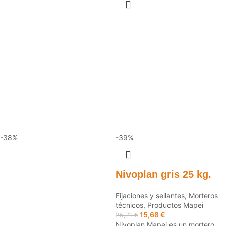
-38%
-39%
Nivoplan gris 25 kg.
Fijaciones y sellantes
,
Morteros
técnicos
,
Productos Mapei
15,68
€
25,71
€
Nivoplan Mapei es un mortero