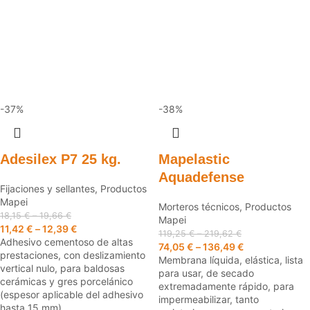
-37%
-38%
Adesilex P7 25 kg.
Mapelastic
Aquadefense
Fijaciones y sellantes
,
Productos
Mapei
Morteros técnicos
,
Productos
18,15
€
–
19,66
€
Mapei
11,42
€
–
12,39
€
119,25
€
–
219,62
€
Adhesivo cementoso de altas
74,05
€
–
136,49
€
prestaciones, con deslizamiento
Membrana líquida, elástica, lista
vertical nulo, para baldosas
para usar, de secado
cerámicas y gres porcelánico
extremadamente rápido, para
(espesor aplicable del adhesivo
impermeabilizar, tanto
hasta 15 mm).