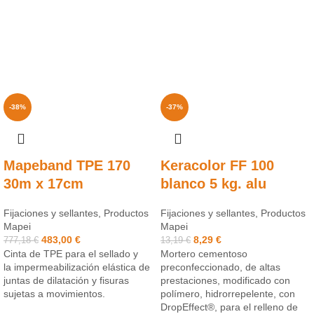
-38%
-37%
Mapeband TPE 170
Keracolor FF 100
30m x 17cm
blanco 5 kg. alu
Fijaciones y sellantes
,
Productos
Fijaciones y sellantes
,
Productos
Mapei
Mapei
483,00
€
8,29
€
777,18
€
13,19
€
Cinta de TPE para el sellado y
Mortero cementoso
la impermeabilización elástica de
preconfeccionado, de altas
juntas de dilatación y fisuras
prestaciones, modificado con
sujetas a movimientos.
polímero, hidrorrepelente, con
DropEffect®, para el relleno de