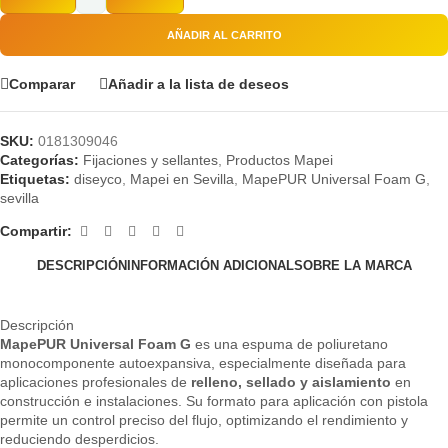
AÑADIR AL CARRITO
Comparar
Añadir a la lista de deseos
SKU:
0181309046
Categorías:
Fijaciones y sellantes
,
Productos Mapei
Etiquetas:
diseyco
,
Mapei en Sevilla
,
MapePUR Universal Foam G
,
sevilla
Compartir:
DESCRIPCIÓN
INFORMACIÓN ADICIONAL
SOBRE LA MARCA
Descripción
MapePUR Universal Foam G
es una espuma de poliuretano
monocomponente autoexpansiva, especialmente diseñada para
aplicaciones profesionales de
relleno, sellado y aislamiento
en
construcción e instalaciones. Su formato para aplicación con pistola
permite un control preciso del flujo, optimizando el rendimiento y
reduciendo desperdicios.