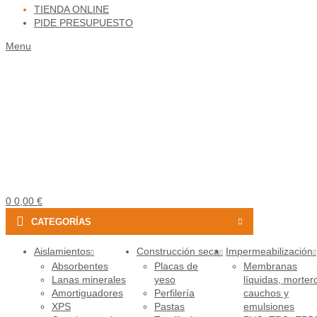
TIENDA ONLINE
PIDE PRESUPUESTO
Menu
0
0,00
€
CATEGORÍAS
Aislamientos
Construcción seca
Impermeabilización
Absorbentes
Placas de
Membranas
Lanas minerales
yeso
líquidas, morter
Amortiguadores
Perfilería
cauchos y
XPS
Pastas
emulsiones