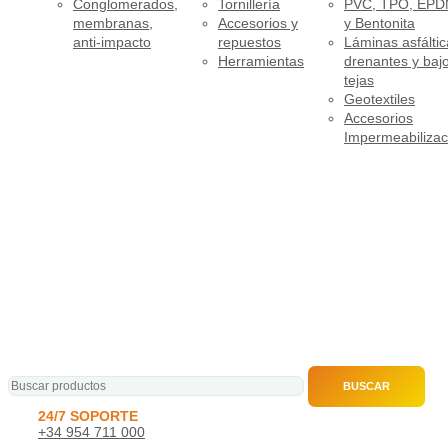
Conglomerados,
Tornillería
PVC, TPO, EP
membranas,
Accesorios y
y Bentonita
anti-impacto
repuestos
Láminas asfáltic
Herramientas
drenantes y baj
tejas
Geotextiles
Accesorios
Impermeabilizac
BUSCAR
24/7 SOPORTE
+34 954 711 000