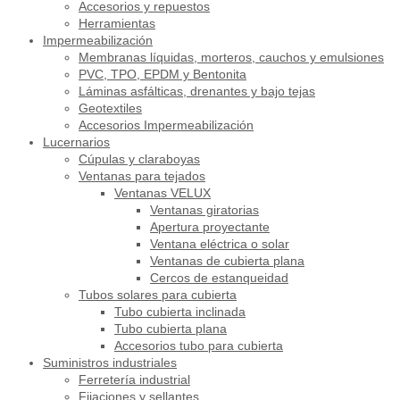
Accesorios y repuestos
Herramientas
Impermeabilización
Membranas líquidas, morteros, cauchos y emulsiones
PVC, TPO, EPDM y Bentonita
Láminas asfálticas, drenantes y bajo tejas
Geotextiles
Accesorios Impermeabilización
Lucernarios
Cúpulas y claraboyas
Ventanas para tejados
Ventanas VELUX
Ventanas giratorias
Apertura proyectante
Ventana eléctrica o solar
Ventanas de cubierta plana
Cercos de estanqueidad
Tubos solares para cubierta
Tubo cubierta inclinada
Tubo cubierta plana
Accesorios tubo para cubierta
Suministros industriales
Ferretería industrial
Fijaciones y sellantes