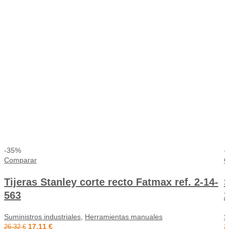
-35%
-
Comparar
C
Tijeras Stanley corte recto Fatmax ref. 2-14-
563
2
Suministros industriales
,
Herramientas manuales
S
17,11
€
26,32
€
2