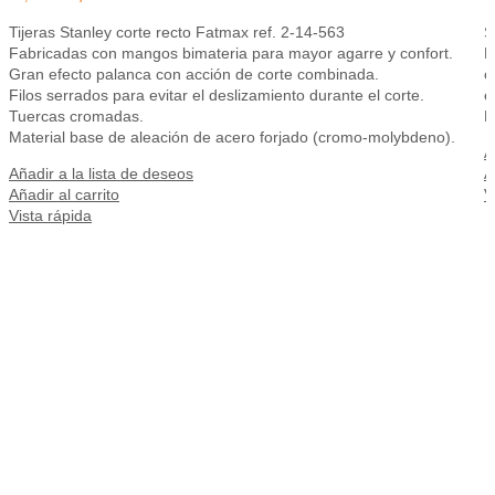
Tijeras Stanley corte recto Fatmax ref. 2-14-563
S
Fabricadas con mangos bimateria para mayor agarre y confort.
F
Gran efecto palanca con acción de corte combinada.
c
Filos serrados para evitar el deslizamiento durante el corte.
e
Tuercas cromadas.
H
Material base de aleación de acero forjado (cromo-molybdeno).
A
Añadir a la lista de deseos
A
Añadir al carrito
V
Vista rápida