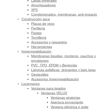
Lanas minerales
Amortiguadores
XPS
Conglomerados, membranas, anti-impacto
Construcción seca
Placas de yeso
Perfilería
Pastas
Tornillería
Accesorios y repuestos
Herramientas
Impermeabilización
Membranas líquidas, morteros, cauchos y
emulsiones
PVC, TPO, EPDM y Bentonita
Láminas asfálticas, drenantes y bajo tejas
Geotextiles
Accesorios Impermeabilización
Lucernarios
Ventanas para tejados
Ventanas VELUX
Ventanas giratorias
Apertura proyectante
Ventana eléctrica o solar