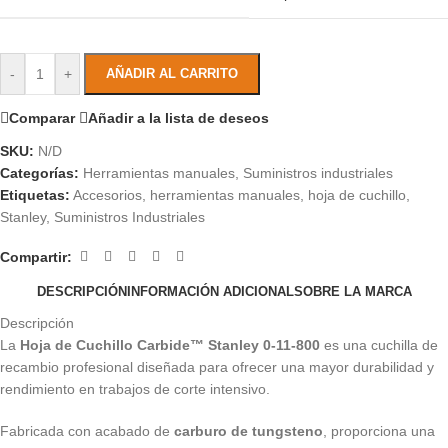
-
+
AÑADIR AL CARRITO
Comparar
Añadir a la lista de deseos
SKU:
N/D
Categorías:
Herramientas manuales
,
Suministros industriales
Etiquetas:
Accesorios
,
herramientas manuales
,
hoja de cuchillo
,
Stanley
,
Suministros Industriales
Compartir:
DESCRIPCIÓN
INFORMACIÓN ADICIONAL
SOBRE LA MARCA
Descripción
La
Hoja de Cuchillo Carbide™ Stanley 0-11-800
es una cuchilla de
recambio profesional diseñada para ofrecer una mayor durabilidad y
rendimiento en trabajos de corte intensivo.
Fabricada con acabado de
carburo de tungsteno
, proporciona una