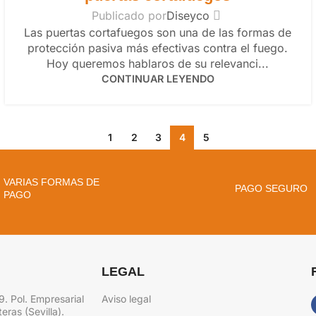
Publicado por
Diseyco
Las puertas cortafuegos son una de las formas de
protección pasiva más efectivas contra el fuego.
Hoy queremos hablaros de su relevanci...
CONTINUAR LEYENDO
1
2
3
4
5
VARIAS FORMAS DE
PAGO SEGURO
PAGO
LEGAL
9. Pol. Empresarial
Aviso legal
eras (Sevilla).