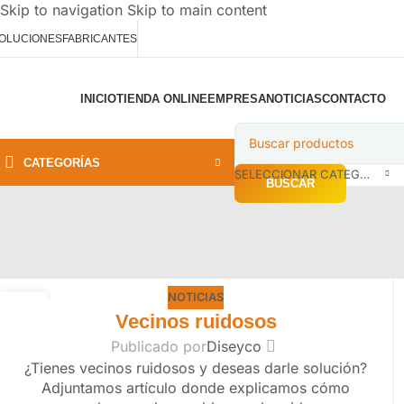
Skip to navigation
Skip to main content
OLUCIONES
FABRICANTES
INICIO
TIENDA ONLINE
EMPRESA
NOTICIAS
CONTACTO
CATEGORÍAS
SELECCIONAR CATEGORÍA
BUSCAR
NOTICIAS
28
Vecinos ruidosos
ABR
Publicado por
Diseyco
¿Tienes vecinos ruidosos y deseas darle solución?
Adjuntamos artículo donde explicamos cómo