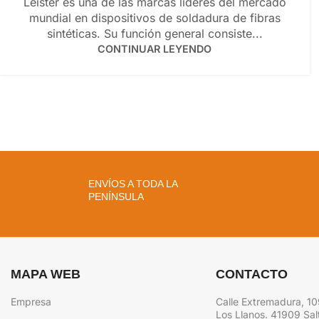
Leister es una de las marcas líderes del mercado
mundial en dispositivos de soldadura de fibras
sintéticas. Su función general consiste...
CONTINUAR LEYENDO
ENVÍOS A TODA LA
PENÍNSULA
MAPA WEB
CONTACTO
Empresa
Calle Extremadura, 10
Los Llanos. 41909 Salt