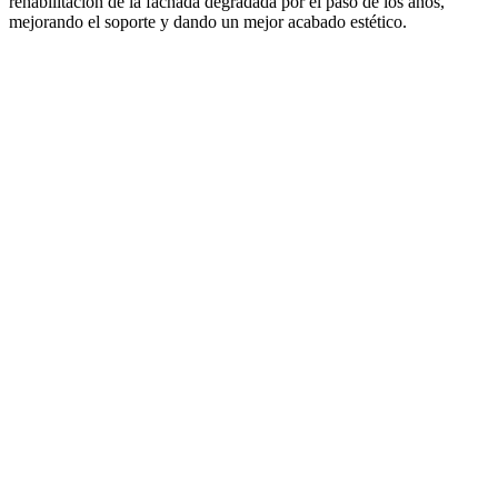
rehabilitación de la fachada degradada por el paso de los años,
mejorando el soporte y dando un mejor acabado estético.