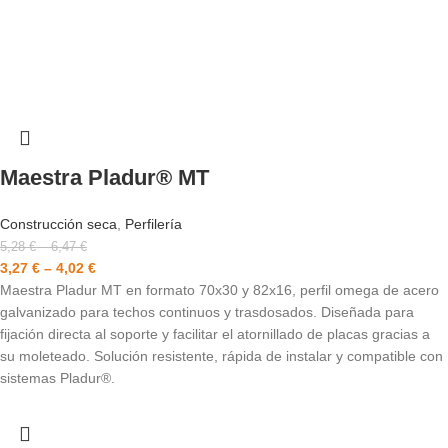
Maestra Pladur® MT
Construcción seca
,
Perfilería
5,28
€
–
6,47
€
3,27
€
–
4,02
€
Maestra Pladur MT en formato 70x30 y 82x16, perfil omega de acero
galvanizado para techos continuos y trasdosados. Diseñada para
fijación directa al soporte y facilitar el atornillado de placas gracias a
su moleteado. Solución resistente, rápida de instalar y compatible con
sistemas Pladur®.