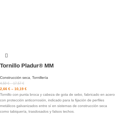
Tornillo Pladur® MM
Construcción seca
,
Tornillería
4,59
€
–
17,57
€
2,66
€
–
10,19
€
Tornillo con punta broca y cabeza de gota de sebo, fabricado en acero
con protección anticorrosión, indicado para la fijación de perfiles
metálicos galvanizados entre sí en sistemas de construcción seca
como tabiquería, trasdosados y falsos techos.