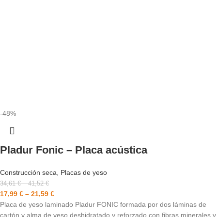
-48%
Pladur Fonic – Placa acústica
Construcción seca
,
Placas de yeso
34,61
€
–
41,52
€
17,99
€
–
21,59
€
Placa de yeso laminado Pladur FONIC formada por dos láminas de
cartón y alma de yeso deshidratado y reforzado con fibras minerales y