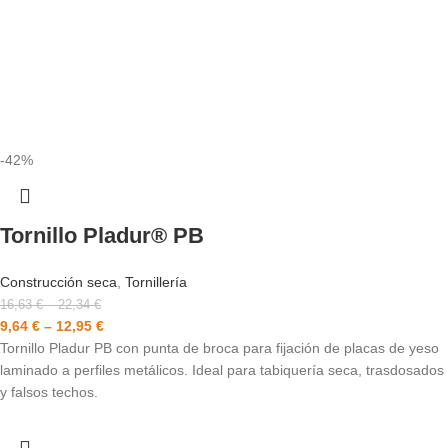
-42%
Tornillo Pladur® PB
Construcción seca
,
Tornillería
16,63
€
–
22,34
€
9,64
€
–
12,95
€
Tornillo Pladur PB con punta de broca para fijación de placas de yeso
laminado a perfiles metálicos. Ideal para tabiquería seca, trasdosados
y falsos techos.