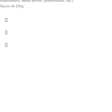
trasdosados, falsos techos, preformados, etc.)
Sacos de 20kg