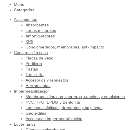
Menu
Categorías
Aislamientos
Absorbentes
Lanas minerales
Amortiguadores
XPS
Conglomerados, membranas, anti-impacto
Construcción seca
Placas de yeso
Perfilería
Pastas
Tornillería
Accesorios y repuestos
Herramientas
Impermeabilización
Membranas líquidas, morteros, cauchos y emulsiones
PVC, TPO, EPDM y Bentonita
Láminas asfálticas, drenantes y bajo tejas
Geotextiles
Accesorios Impermeabilización
Lucernarios
Cúpulas y claraboyas