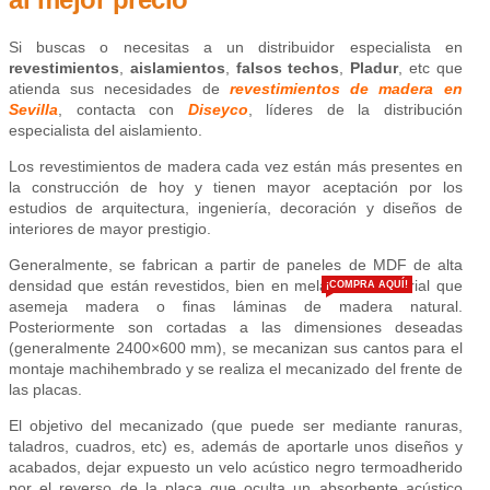
Si buscas o necesitas a un distribuidor especialista en
revestimientos
,
aislamientos
,
falsos techos
,
Pladur
, etc que
atienda sus necesidades de
revestimientos de madera en
Sevilla
, contacta con
Diseyco
, líderes de la distribución
especialista del aislamiento.
Los revestimientos de madera cada vez están más presentes en
la construcción de hoy y tienen mayor aceptación por los
estudios de arquitectura, ingeniería, decoración y diseños de
interiores de mayor prestigio.
Generalmente, se fabrican a partir de paneles de MDF de alta
densidad que están revestidos, bien en melamina industrial que
¡COMPRA AQUÍ!
asemeja madera o finas láminas de madera natural.
Posteriormente son cortadas a las dimensiones deseadas
(generalmente 2400×600 mm), se mecanizan sus cantos para el
montaje machihembrado y se realiza el mecanizado del frente de
las placas.
El objetivo del mecanizado (que puede ser mediante ranuras,
taladros, cuadros, etc) es, además de aportarle unos diseños y
acabados, dejar expuesto un velo acústico negro termoadherido
por el reverso de la placa que oculta un absorbente acústico