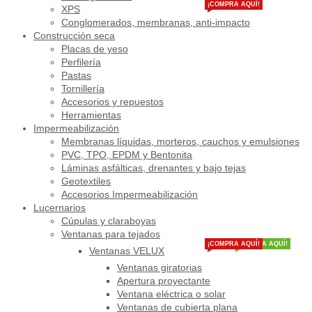
¡COMPRA AQUÍ!
XPS
Conglomerados, membranas, anti-impacto
Construcción seca
Placas de yeso
Perfilería
Pastas
Tornillería
Accesorios y repuestos
Herramientas
Impermeabilización
Membranas líquidas, morteros, cauchos y emulsiones
PVC, TPO, EPDM y Bentonita
Láminas asfálticas, drenantes y bajo tejas
Geotextiles
Accesorios Impermeabilización
Lucernarios
Cúpulas y claraboyas
Ventanas para tejados
¡COMPRA AQUÍ!
¡COMPRA AQUÍ!
Ventanas VELUX
Ventanas giratorias
Apertura proyectante
Ventana eléctrica o solar
Ventanas de cubierta plana