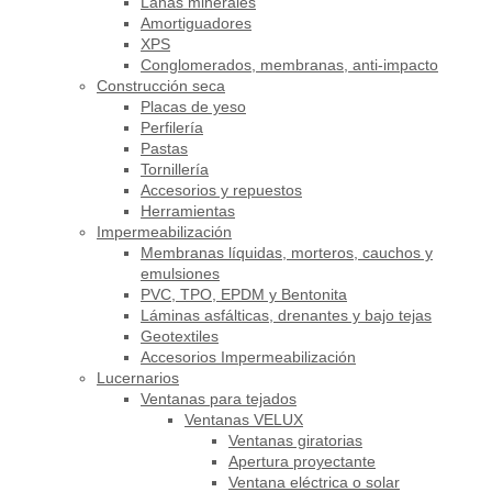
Lanas minerales
Amortiguadores
XPS
Conglomerados, membranas, anti-impacto
Construcción seca
Placas de yeso
Perfilería
Pastas
Tornillería
Accesorios y repuestos
Herramientas
Impermeabilización
Membranas líquidas, morteros, cauchos y
emulsiones
PVC, TPO, EPDM y Bentonita
Láminas asfálticas, drenantes y bajo tejas
Geotextiles
Accesorios Impermeabilización
Lucernarios
Ventanas para tejados
Ventanas VELUX
Ventanas giratorias
Apertura proyectante
Ventana eléctrica o solar