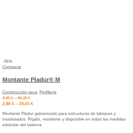
-36%
Comparar
Montante Pladur® M
Construcción seca
,
Perfilería
4,45
€
–
45,35
€
2,86
€
–
29,03
€
Montante Pladur galvanizado para estructuras de tabiques y
trasdosados. Rígido, resistente y disponible en todas las medidas
estándar del sistema.