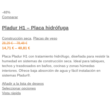
-48%
Comparar
Pladur H1 – Placa hidrófuga
Construcción seca
,
Placas de yeso
28,29
€
–
78,48
€
14,71
€
–
40,81
€
Placa Pladur H1 con tratamiento hidrófugo, diseñada para resistir la
humedad en sistemas de construcción seca. Ideal para tabiques,
techos y trasdosados en baños, cocinas y zonas húmedas
interiores. Ofrece baja absorción de agua y fácil instalación en
sistemas Pladur®.
Añadir a la lista de deseos
Seleccionar opciones
Vista rápida