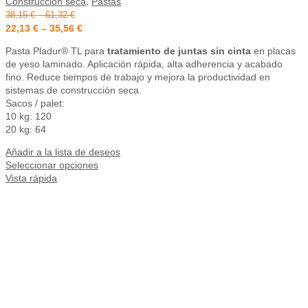
Construcción seca
,
Pastas
38,15
€
–
61,32
€
22,13
€
–
35,56
€
Pasta Pladur® TL para
tratamiento de juntas sin cinta
en placas
de yeso laminado. Aplicación rápida, alta adherencia y acabado
fino. Reduce tiempos de trabajo y mejora la productividad en
sistemas de construcción seca.
Sacos / palet:
10 kg: 120
20 kg: 64
Añadir a la lista de deseos
Seleccionar opciones
Vista rápida