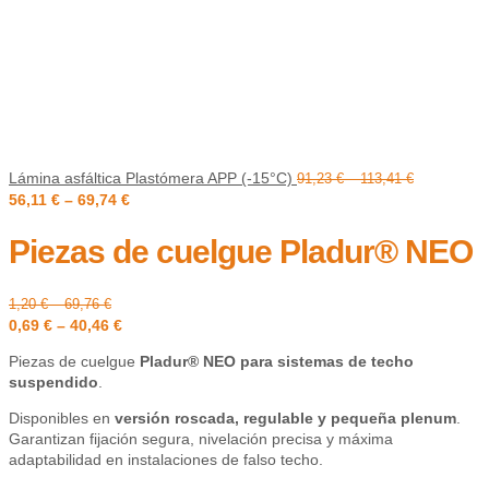
Lámina asfáltica Plastómera APP (-15°C)
91,23
€
–
113,41
€
56,11
€
–
69,74
€
Piezas de cuelgue Pladur® NEO
1,20
€
–
69,76
€
0,69
€
–
40,46
€
Piezas de cuelgue
Pladur® NEO para sistemas de techo
suspendido
.
Disponibles en
versión roscada, regulable y pequeña plenum
.
Garantizan fijación segura, nivelación precisa y máxima
adaptabilidad en instalaciones de falso techo.