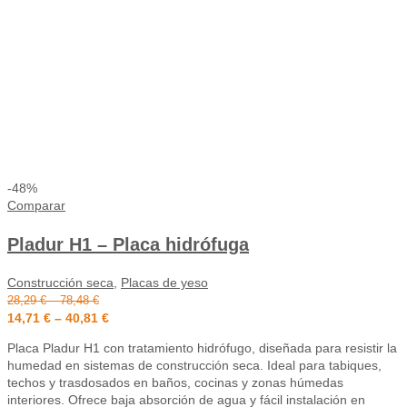
-48%
Comparar
Pladur H1 – Placa hidrófuga
Construcción seca
,
Placas de yeso
28,29
€
–
78,48
€
14,71
€
–
40,81
€
Placa Pladur H1 con tratamiento hidrófugo, diseñada para resistir la
humedad en sistemas de construcción seca. Ideal para tabiques,
techos y trasdosados en baños, cocinas y zonas húmedas
interiores. Ofrece baja absorción de agua y fácil instalación en