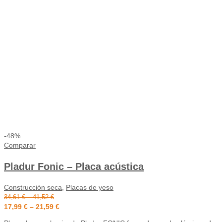
-48%
Comparar
Pladur Fonic – Placa acústica
Construcción seca
,
Placas de yeso
34,61
€
–
41,52
€
17,99
€
–
21,59
€