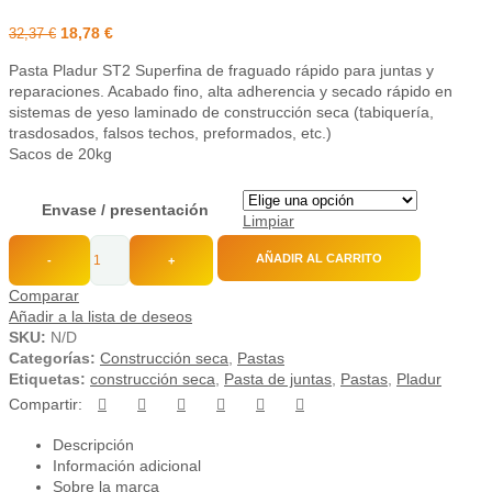
18,78
€
32,37
€
Pasta Pladur ST2 Superfina de fraguado rápido para juntas y
reparaciones. Acabado fino, alta adherencia y secado rápido en
sistemas de yeso laminado de construcción seca (tabiquería,
trasdosados, falsos techos, preformados, etc.)
Sacos de 20kg
Envase / presentación
Limpiar
AÑADIR AL CARRITO
-
+
Comparar
Añadir a la lista de deseos
SKU:
N/D
Categorías:
Construcción seca
,
Pastas
Etiquetas:
construcción seca
,
Pasta de juntas
,
Pastas
,
Pladur
Compartir:
Descripción
Información adicional
Sobre la marca