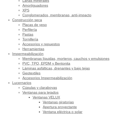
Lanas minerales
Amortiguadores
XPS
Conglomerados, membranas, anti-impacto
Construcción seca
Placas de yeso
Perfilería
Pastas
Tornillería
Accesorios y repuestos
Herramientas
Impermeabilización
Membranas líquidas, morteros, cauchos y emulsiones
PVC, TPO, EPDM y Bentonita
Láminas asfálticas, drenantes y bajo tejas
Geotextiles
Accesorios Impermeabilización
Lucernarios
Cúpulas y claraboyas
Ventanas para tejados
Ventanas VELUX
Ventanas giratorias
Apertura proyectante
Ventana eléctrica o solar