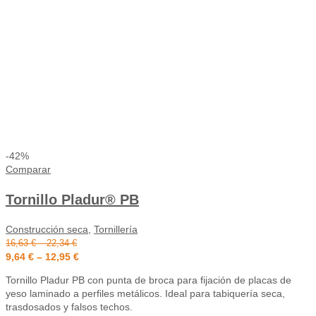
-42%
Comparar
Tornillo Pladur® PB
Construcción seca
,
Tornillería
16,63
€
–
22,34
€
9,64
€
–
12,95
€
Tornillo Pladur PB con punta de broca para fijación de placas de
yeso laminado a perfiles metálicos. Ideal para tabiquería seca,
trasdosados y falsos techos.