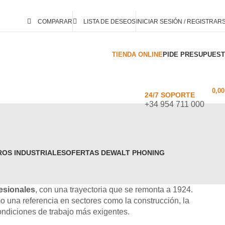
COMPARAR
LISTA DE DESEOS
INICIAR SESIÓN / REGISTRAR
TIENDA ONLINE
PIDE PRESUPUES
0,0
24/7 SOPORTE
+34 954 711 000
ROS INDUSTRIALES
OFERTAS DEWALT PHONING
fesionales
, con una trayectoria que se remonta a 1924.
 una referencia en sectores como la construcción, la
condiciones de trabajo más exigentes.