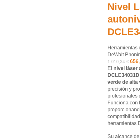
Nivel 
autoni
DCLE3
Herramientas e
DeWalt Phoni
656
1.010,34
€
El
nivel láse
DCLE34031D
verde de alta 
precisión y pr
profesionales 
Funciona con
proporcionand
compatibilidad
herramientas
Su alcance d