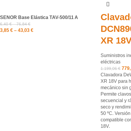
Clava
SENOR Base Elástica TAV-500/11 A
6,40
€
–
76,84
€
DCN89
3,85
€
–
43,03
€
XR 18
Suministros in
eléctricas
779
1.199,06
€
Clavadora De
XR 18V para h
mecánico sin g
Permite clavo
secuencial y r
seco y rendimi
50 ºC. Versión 
compatible co
18V.