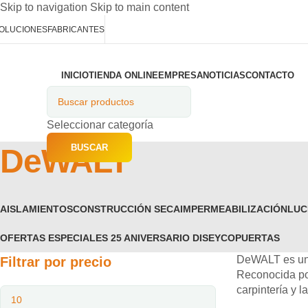
Skip to navigation
Skip to main content
OLUCIONES
FABRICANTES
INICIO
TIENDA ONLINE
EMPRESA
NOTICIAS
CONTACTO
ategorías
Seleccionar categoría
BUSCAR
DeWALT
AISLAMIENTOS
CONSTRUCCIÓN SECA
IMPERMEABILIZACIÓN
LUC
OFERTAS ESPECIALES 25 ANIVERSARIO DISEYCO
PUERTAS
DeWALT es una
Filtrar por precio
Reconocida por
carpintería y 