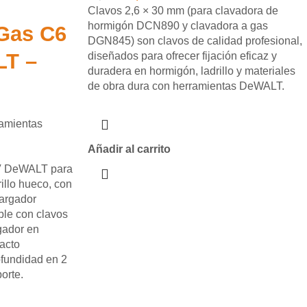
Clavos 2,6 × 30 mm (para clavadora de
hormigón DCN890 y clavadora a gas
Gas C6
DGN845) son clavos de calidad profesional,
LT –
diseñados para ofrecer fijación eficaz y
duradera en hormigón, ladrillo y materiales
de obra dura con herramientas DeWALT.
amientas
Añadir al carrito
V DeWALT para
rillo hueco, con
cargador
ble con clavos
gador en
acto
ofundidad en 2
orte.