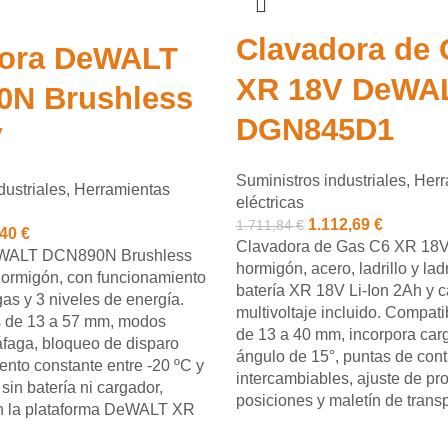
Clavadora de 
dora DeWALT
XR 18V DeWA
0N Brushless
DGN845D1
V
Suministros industriales
,
Herr
dustriales
,
Herramientas
eléctricas
1.112,69
€
1.711,84
€
,40
€
Clavadora de Gas C6 XR 18
WALT DCN890N Brushless
hormigón, acero, ladrillo y lad
ormigón, con funcionamiento
batería XR 18V Li-Ion 2Ah y 
as y 3 niveles de energía.
multivoltaje incluido. Compati
s de 13 a 57 mm, modos
de 13 a 40 mm, incorpora car
áfaga, bloqueo de disparo
ángulo de 15°, puntas de cont
ento constante entre -20 ºC y
intercambiables, ajuste de pr
sin batería ni cargador,
posiciones y maletín de transp
n la plataforma DeWALT XR