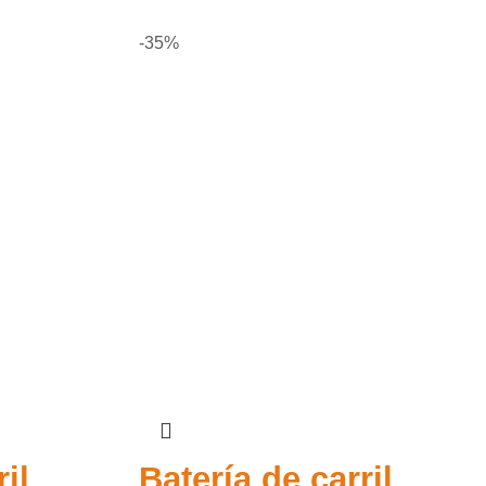
-35%
il
Batería de carril