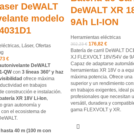
Laser DeWALT
DeWALT XR 1
velante modelo
9Ah LI-ION
4031D1
Herramientas eléctricas
176,82
€
302,23
€
léctricas
,
Láser
,
Ofertas
Batería de carril DeWALT DC
ng
XJ FLEXVOLT 18V/54V de 9
,73
€
Capaz de adaptarse automáti
r autonivelante DeWALT
herramientas XR 18V o a equ
1-QW
con
3 líneas 360° y haz
máxima potencia. Ofrece una
visibilidad
ofrece máxima
superior y un rendimiento con
oductividad en trabajos
en trabajos exigentes, ideal p
de construcción e instalación.
profesionales que necesitan u
batería XR 18V Li-Ion
,
versátil, duradera y compatibl
o gran autonomía y
gama FLEXVOLT y XR.
 con el ecosistema de
 DeWALT.
e
hasta 40 m (100 m con