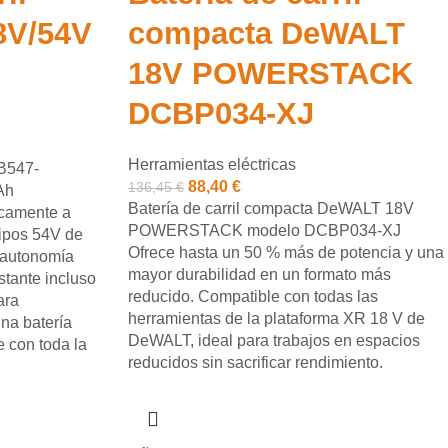
8V/54V
compacta DeWALT
18V POWERSTACK
DCBP034-XJ
Herramientas eléctricas
B547-
88,40
€
136,45
€
Ah
Batería de carril compacta DeWALT 18V
camente a
POWERSTACK modelo DCBP034-XJ
ipos 54V de
Ofrece hasta un 50 % más de potencia y una
 autonomía
mayor durabilidad en un formato más
stante incluso
reducido. Compatible con todas las
ara
herramientas de la plataforma XR 18 V de
na batería
DeWALT, ideal para trabajos en espacios
e con toda la
reducidos sin sacrificar rendimiento.