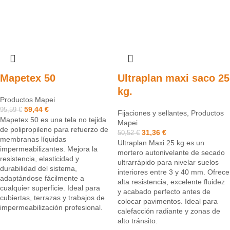
Mapetex 50
Ultraplan maxi saco 25
kg.
Productos Mapei
59,44
€
95,59
€
Fijaciones y sellantes
,
Productos
Mapetex 50 es una tela no tejida
Mapei
de polipropileno para refuerzo de
31,36
€
50,52
€
membranas líquidas
Ultraplan Maxi 25 kg es un
impermeabilizantes. Mejora la
mortero autonivelante de secado
resistencia, elasticidad y
ultrarrápido para nivelar suelos
durabilidad del sistema,
interiores entre 3 y 40 mm. Ofrece
adaptándose fácilmente a
alta resistencia, excelente fluidez
cualquier superficie. Ideal para
y acabado perfecto antes de
cubiertas, terrazas y trabajos de
colocar pavimentos. Ideal para
impermeabilización profesional.
calefacción radiante y zonas de
alto tránsito.