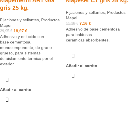
Mapetherm AR1 GG
Mapeset C1 gris 25 kg.
gris 25 kg.
Fijaciones y sellantes
,
Productos
Mapei
Fijaciones y sellantes
,
Productos
7,16
€
11,19
€
Mapei
Adhesivo de base cementosa
18,97
€
29,95
€
para baldosas
Adhesivo y enlucido con
cerámicas absorbentes.
base cementosa,
monocomponente, de grano
grueso, para sistemas
de aislamiento térmico por el
exterior.
Añadir al carrito
Añadir al carrito