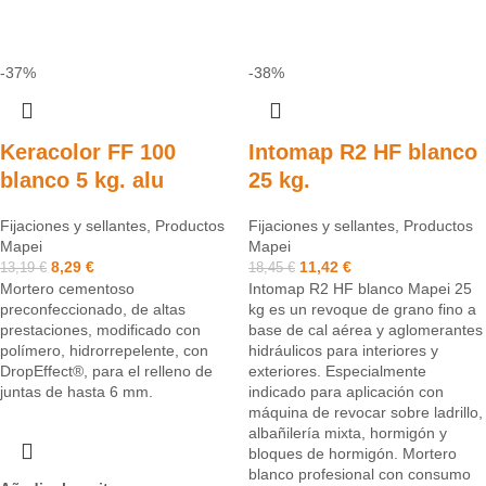
-37%
-38%
Keracolor FF 100
Intomap R2 HF blanco
blanco 5 kg. alu
25 kg.
Fijaciones y sellantes
,
Productos
Fijaciones y sellantes
,
Productos
Mapei
Mapei
8,29
€
11,42
€
13,19
€
18,45
€
Mortero cementoso
Intomap R2 HF blanco Mapei 25
preconfeccionado, de altas
kg es un revoque de grano fino a
prestaciones, modificado con
base de cal aérea y aglomerantes
polímero, hidrorrepelente, con
hidráulicos para interiores y
DropEffect®, para el relleno de
exteriores. Especialmente
juntas de hasta 6 mm.
indicado para aplicación con
máquina de revocar sobre ladrillo,
albañilería mixta, hormigón y
bloques de hormigón. Mortero
blanco profesional con consumo