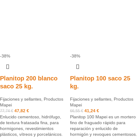
-38%
-38%
Planitop 200 blanco
Planitop 100 saco 25
saco 25 kg.
kg.
Fijaciones y sellantes
,
Productos
Fijaciones y sellantes
,
Productos
Mapei
Mapei
47,82
€
41,24
€
77,74
€
66,55
€
Enlucido cementoso, hidrófugo,
Planitop 100 Mapei es un mortero
de textura fratasada fina, para
fino de fraguado rápido para
hormigones, revestimientos
reparación y enlucido de
plásticos, vítreos y porcelánicos.
hormigón y revoques cementosos.