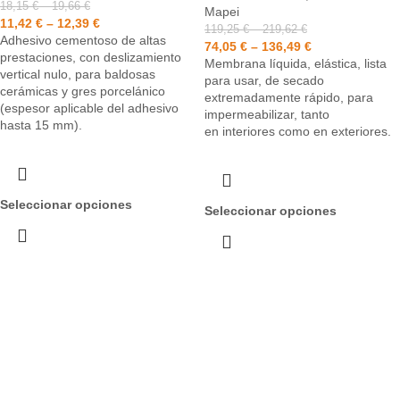
18,15
€
–
19,66
€
Mapei
11,42
€
–
12,39
€
119,25
€
–
219,62
€
Adhesivo cementoso de altas
74,05
€
–
136,49
€
prestaciones, con deslizamiento
Membrana líquida, elástica, lista
vertical nulo, para baldosas
para usar, de secado
cerámicas y gres porcelánico
extremadamente rápido, para
(espesor aplicable del adhesivo
impermeabilizar, tanto
hasta 15 mm).
en interiores como en exteriores.
Seleccionar opciones
Seleccionar opciones