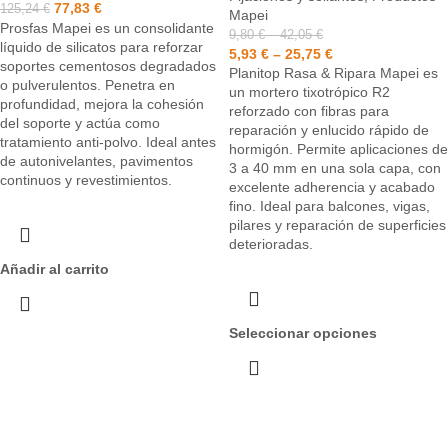
77,83
€
125,24
€
Mapei
Prosfas Mapei es un consolidante
9,80
€
–
42,05
€
líquido de silicatos para reforzar
5,93
€
–
25,75
€
soportes cementosos degradados
Planitop Rasa & Ripara Mapei es
o pulverulentos. Penetra en
un mortero tixotrópico R2
profundidad, mejora la cohesión
reforzado con fibras para
del soporte y actúa como
reparación y enlucido rápido de
tratamiento anti-polvo. Ideal antes
hormigón. Permite aplicaciones de
de autonivelantes, pavimentos
3 a 40 mm en una sola capa, con
continuos y revestimientos.
excelente adherencia y acabado
fino. Ideal para balcones, vigas,
pilares y reparación de superficies
deterioradas.
Añadir al carrito
Seleccionar opciones