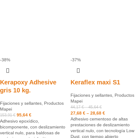
-38%
-37%
Kerapoxy Adhesive
Keraflex maxi S1
gris 10 kg.
Fijaciones y sellantes
,
Productos
Mapei
Fijaciones y sellantes
,
Productos
44,17
€
–
45,64
€
Mapei
27,68
€
–
28,68
€
95,64
€
153,91
€
Adhesivo cementoso de altas
Adhesivo epoxídico,
prestaciones de deslizamiento
bicomponente, con deslizamiento
vertical nulo, con tecnología Low
vertical nulo, para baldosas de
Dust, con tiempo abierto