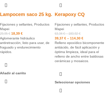
Lampocem saco 25 kg.
Kerapoxy CQ
Fijaciones y sellantes
,
Productos
Fijaciones y sellantes
,
Productos
Mapei
Mapei
18,39
€
29,95
€
63,34
€
–
183,92
€
Aglomerante hidráulico
39,37
€
–
114,30
€
antiretracción, listo para usar, de
Relleno epoxídico bicomponente
fraguado y endurecimiento
antiácido, de fácil aplicación y
rápidos.
óptima limpieza, ideal para el
relleno de ancho entre baldosas
cerámicas y mosaicos.
Añadir al carrito
Seleccionar opciones