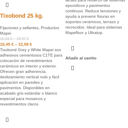
álcalis para refuerzo de sistemas
epoxídicos y pavimentos
continuos. Reduce tensiones y
Tixobond 25 kg.
ayuda a prevenir fisuras en
soportes cerámicos, terrazo y
recrecidos. Ideal para sistemas
Fijaciones y sellantes
,
Productos
Mapefloor y Ultratop.
Mapei
16,94
€
–
19,97
€
10,45
€
–
12,58
€
Tixobond Grey y White Mapei son
adhesivos cementosos C1TE para
Añadir al carrito
colocación de revestimientos
cerámicos en interior y exterior.
Ofrecen gran adherencia,
deslizamiento vertical nulo y fácil
aplicación en paredes y
pavimentos. Disponibles en
acabado gris estándar o blanco
especial para mosaicos y
revestimientos claros.