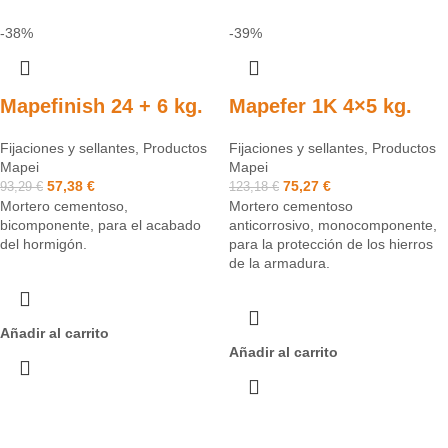
-38%
-39%
Mapefinish 24 + 6 kg.
Mapefer 1K 4×5 kg.
Fijaciones y sellantes
,
Productos
Fijaciones y sellantes
,
Productos
Mapei
Mapei
57,38
€
75,27
€
93,29
€
123,18
€
Mortero cementoso,
Mortero cementoso
bicomponente, para el acabado
anticorrosivo, monocomponente,
del hormigón.
para la protección de los hierros
de la armadura.
Añadir al carrito
Añadir al carrito