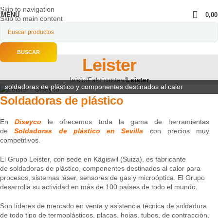
Skip to navigation
MENU
0,0
Skip to main content
BUSCAR
Leister
Inicio
/
Fabricantes
/
Leister
soldadoras de plástico y componentes destinados al calor
Soldadoras de plástico
En
Diseyco
le ofrecemos toda la gama de herramientas
de
Soldadoras de plástico en Sevilla
con precios muy
competitivos.
El Grupo Leister, con sede en Kägiswil (Suiza), es fabricante
de soldadoras de plástico, componentes destinados al calor para
procesos, sistemas láser, sensores de gas y microóptica. El Grupo
desarrolla su actividad en más de 100 países de todo el mundo.
Son líderes de mercado en venta y asistencia técnica de soldadura
de todo tipo de termoplásticos, placas, hojas, tubos, de contracción,