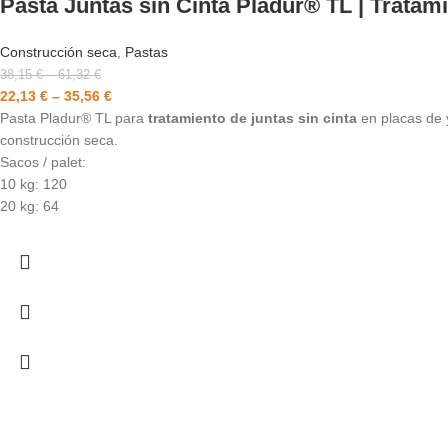
Pasta Juntas sin Cinta Pladur® TL | Tratami
Construcción seca
,
Pastas
38,15
€
–
61,32
€
22,13
€
–
35,56
€
Pasta Pladur® TL para
tratamiento de juntas sin cinta
en placas de y
construcción seca.
Sacos / palet:
10 kg: 120
20 kg: 64