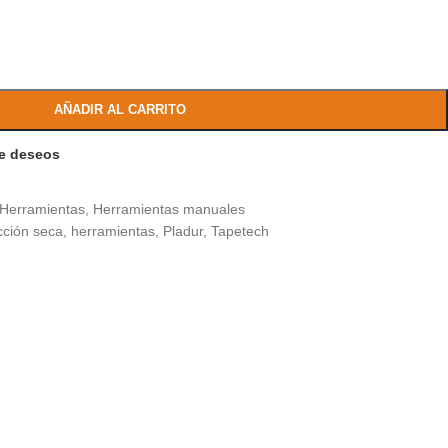
AÑADIR AL CARRITO
de deseos
Herramientas
,
Herramientas manuales
cción seca
,
herramientas
,
Pladur
,
Tapetech