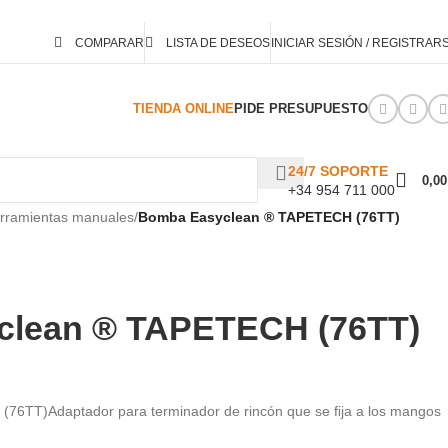
COMPARAR
LISTA DE DESEOS
INICIAR SESIÓN / REGISTRAR
TIENDA ONLINE
PIDE PRESUPUESTO
24/7 SOPORTE
0,0
+34 954 711 000
rramientas manuales
/
Bomba Easyclean ® TAPETECH (76TT)
clean ® TAPETECH (76TT)
6TT)Adaptador para terminador de rincón que se ﬁja a los mangos