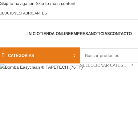
Skip to navigation
Skip to main content
OLUCIONES
FABRICANTES
-35%
INICIO
TIENDA ONLINE
EMPRESA
NOTICIAS
CONTACTO
CATEGORÍAS
SELECCIONAR CATEGORÍA