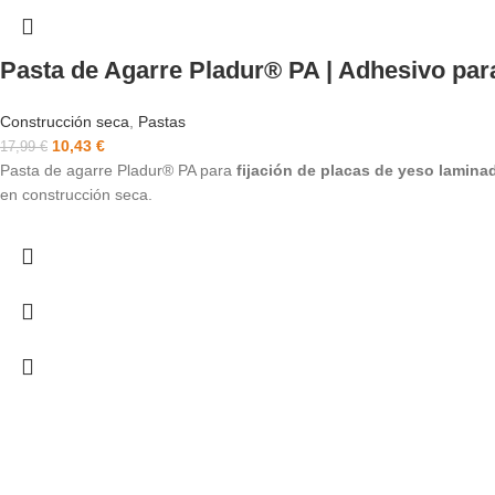
Pasta de Agarre Pladur® PA | Adhesivo par
Construcción seca
,
Pastas
10,43
€
17,99
€
Pasta de agarre Pladur® PA para
fijación de placas de yeso lamina
en construcción seca.