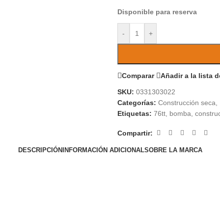
Disponible para reserva
-
+
Comparar
Añadir a la lista 
SKU:
0331303022
Categorías:
Construcción seca
,
Etiquetas:
76tt
,
bomba
,
constru
Compartir:
DESCRIPCIÓN
INFORMACIÓN ADICIONAL
SOBRE LA MARCA