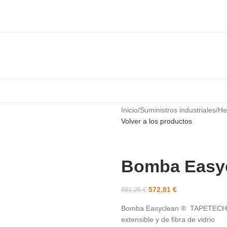
Inicio
/
Suministros industriales
/
He
Volver a los productos
Bomba Easy
572,81
€
881,26
€
Bomba Easyclean ® TAPETECH (7
extensible y de ﬁbra de vidrio